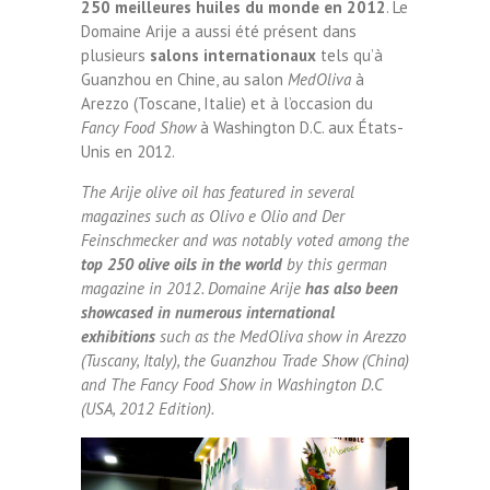
250 meilleures huiles du monde en 2012
. Le
Domaine Arije a aussi été présent dans
plusieurs
salons internationaux
tels qu’à
Guanzhou en Chine, au salon
MedOliva
à
Arezzo (Toscane, Italie) et à l’occasion du
Fancy Food Show
à Washington D.C. aux États-
Unis en 2012.
The Arije olive oil has featured in several
magazines such as Olivo e Olio and Der
Feinschmecker and was notably voted among the
top 250 olive oils in the world
by this german
magazine in 2012. Domaine Arije
has also been
showcased in numerous international
exhibitions
such as the MedOliva show in Arezzo
(Tuscany, Italy), the Guanzhou Trade Show (China)
and The Fancy Food Show in Washington D.C
(USA, 2012 Edition).